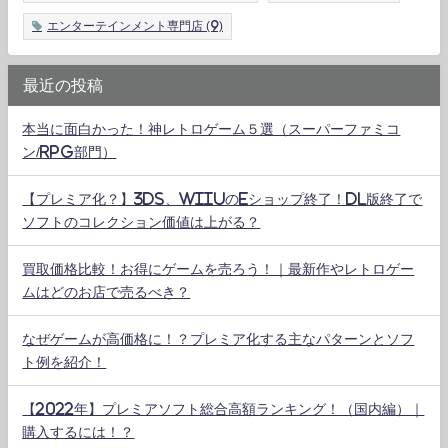
エンターテインメント専門店
(9)
最近の投稿
本当に面白かった！神レトロゲーム５選（スーパーファミコ
ン/RPG部門）
【プレミア化？】3DS、WiiUのeショップ終了！DL版終了で
ソフトのコレクション価値は上がる？
買取価格比較！お得にゲームを売ろう！｜最新作やレトロゲー
ムはどのお店で売るべき？
なぜゲームが高価格に！？プレミア化する主なパターンとソフ
ト例を紹介！
【2022年】プレミアソフト総合高額ランキング！（国内編）｜
購入するには！？