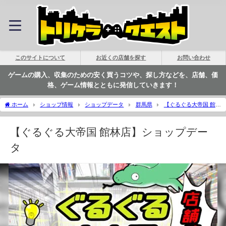
このサイトについて
お近くの店舗を探す
お問い合わせ
ゲームの購入、収集のための安く買うコツや、探し方などを、店舗、価
格、ゲーム情報とともに発信していきます！
ホーム
ショップ情報
ショップデータ
群馬県
【ぐるぐる大帝国 館林
店】ショップデータ | トリケラクエスト
【ぐるぐる大帝国 館林店】ショップデー
タ