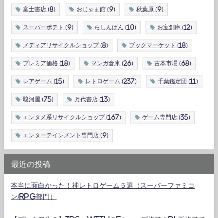
富士書店
(8)
おじゃま館
(9)
秋葉原
(9)
スーパーポテト
(9)
らしんばん
(10)
お宝創庫
(12)
メディアリサイクルショップ
(8)
ブックマーケット
(18)
プレミア価格
(18)
マンガ倉庫
(26)
古本市場
(68)
レアゲーム
(15)
レトロゲーム
(237)
千葉鑑定団
(11)
駿河屋
(75)
万代書店
(13)
エンタメ系リサイクルショップ
(167)
ゲーム専門店
(35)
エンターテインメント専門店
(9)
最近の投稿
本当に面白かった！神レトロゲーム５選（スーパーファミコ
ン/RPG部門）