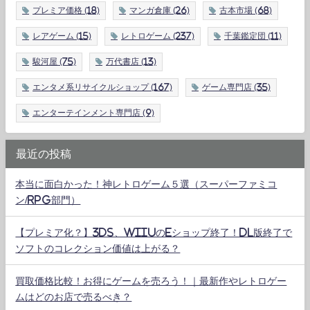
プレミア価格
(18)
マンガ倉庫
(26)
古本市場
(68)
レアゲーム
(15)
レトロゲーム
(237)
千葉鑑定団
(11)
駿河屋
(75)
万代書店
(13)
エンタメ系リサイクルショップ
(167)
ゲーム専門店
(35)
エンターテインメント専門店
(9)
最近の投稿
本当に面白かった！神レトロゲーム５選（スーパーファミコ
ン/RPG部門）
【プレミア化？】3DS、WiiUのeショップ終了！DL版終了で
ソフトのコレクション価値は上がる？
買取価格比較！お得にゲームを売ろう！｜最新作やレトロゲー
ムはどのお店で売るべき？