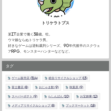
トリケラトプス
某IT企業で働く38歳。牡。
ウマ娘ならぬトリケラ男。
好きなゲームは逆転裁判シリーズ、90年代後半のスクウェ
アRPG、モンスターハンターなどなど。
タグ
ゲーム販売店
(314)
総合リサイクルショップ
(13)
富士書店
(8)
おじゃま館
(9)
秋葉原
(9)
スーパーポテト
(9)
らしんばん
(10)
お宝創庫
(12)
メディアリサイクルショップ
(8)
ブックマーケット
(18)