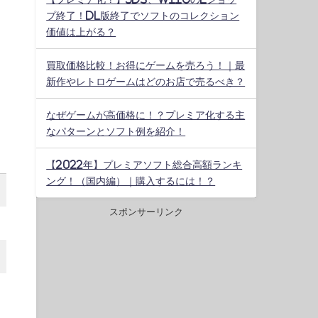
プ終了！DL版終了でソフトのコレクション
価値は上がる？
買取価格比較！お得にゲームを売ろう！｜最
新作やレトロゲームはどのお店で売るべき？
なぜゲームが高価格に！？プレミア化する主
なパターンとソフト例を紹介！
【2022年】プレミアソフト総合高額ランキ
ング！（国内編）｜購入するには！？
スポンサーリンク