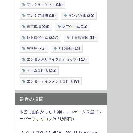
ブックマーケット
(18)
プレミア価格
(18)
マンガ倉庫
(26)
古本市場
(68)
レアゲーム
(15)
レトロゲーム
(237)
千葉鑑定団
(11)
駿河屋
(75)
万代書店
(13)
エンタメ系リサイクルショップ
(167)
ゲーム専門店
(35)
エンターテインメント専門店
(9)
最近の投稿
本当に面白かった！神レトロゲーム５選（ス
ーパーファミコン/RPG部門）
【プレミア化？】3DS、WiiUのeショッ