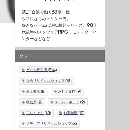
某IT企業で働く38歳。牡。
ウマ娘ならぬトリケラ男。
好きなゲームは逆転裁判シリーズ、90年
代後半のスクウェアRPG、モンスターハ
ンターなどなど。
タグ
ゲーム販売店
(314)
総合リサイクルショップ
(13)
富士書店
(8)
おじゃま館
(9)
秋葉原
(9)
スーパーポテト
(9)
らしんばん
(10)
お宝創庫
(12)
メディアリサイクルショップ
(8)