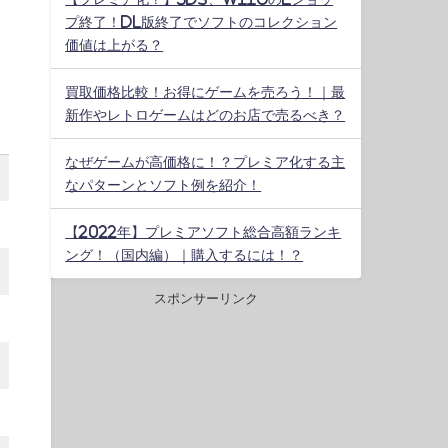
プ終了！DL版終了でソフトのコレクション
価値は上がる？
買取価格比較！お得にゲームを売ろう！｜最
新作やレトロゲームはどのお店で売るべき？
なぜゲームが高価格に！？プレミア化する主
なパターンとソフト例を紹介！
【2022年】プレミアソフト総合高額ランキ
ング！（国内編）｜購入するには！？
スポンサーリンク