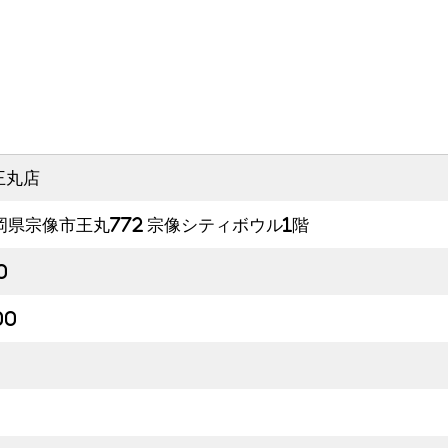
王丸店
 福岡県宗像市王丸772 宗像シティボウル1階
0
00