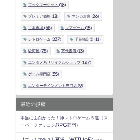
ブックマーケット
(18)
プレミア価格
(18)
マンガ倉庫
(26)
古本市場
(68)
レアゲーム
(15)
レトロゲーム
(237)
千葉鑑定団
(11)
駿河屋
(75)
万代書店
(13)
エンタメ系リサイクルショップ
(167)
ゲーム専門店
(35)
エンターテインメント専門店
(9)
最近の投稿
本当に面白かった！神レトロゲーム５選（ス
ーパーファミコン/RPG部門）
【プレミア化？】3DS、WiiUのeショッ