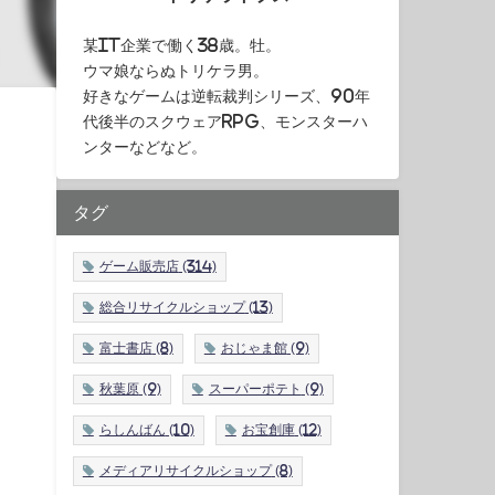
某IT企業で働く38歳。牡。
ウマ娘ならぬトリケラ男。
好きなゲームは逆転裁判シリーズ、90年
代後半のスクウェアRPG、モンスターハ
ンターなどなど。
タグ
ゲーム販売店
(314)
総合リサイクルショップ
(13)
富士書店
(8)
おじゃま館
(9)
秋葉原
(9)
スーパーポテト
(9)
らしんばん
(10)
お宝創庫
(12)
メディアリサイクルショップ
(8)