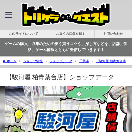
このサイトについて
お近くの店舗を探す
お問い合わせ
ゲームの購入、収集のための安く買うコツや、探し方などを、店舗、価
格、ゲーム情報とともに発信していきます！
ホーム
ショップ情報
ショップデータ
千葉県
【駿河屋 柏青葉台店】
ショップデータ | トリケラクエスト
【駿河屋 柏青葉台店】ショップデータ