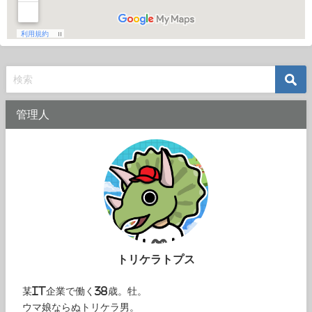
管理人
トリケラトプス
某IT企業で働く38歳。牡。
ウマ娘ならぬトリケラ男。