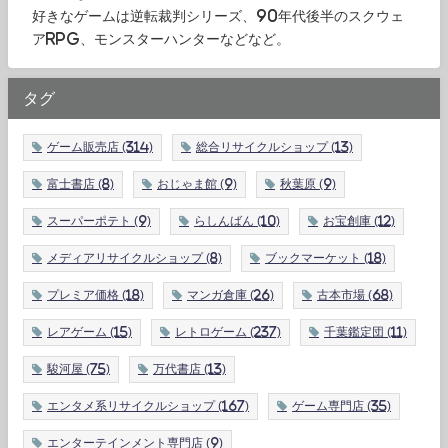
好きなゲームは逆転裁判シリーズ、90年代後半のスクウェ
アRPG、モンスターハンターなどなど。
タグ
ゲーム販売店
(314)
総合リサイクルショップ
(13)
富士書店
(8)
おじゃま館
(9)
秋葉原
(9)
スーパーポテト
(9)
らしんばん
(10)
お宝創庫
(12)
メディアリサイクルショップ
(8)
ブックマーケット
(18)
プレミア価格
(18)
マンガ倉庫
(26)
古本市場
(68)
レアゲーム
(15)
レトロゲーム
(237)
千葉鑑定団
(11)
駿河屋
(75)
万代書店
(13)
エンタメ系リサイクルショップ
(167)
ゲーム専門店
(35)
エンターテインメント専門店
(9)