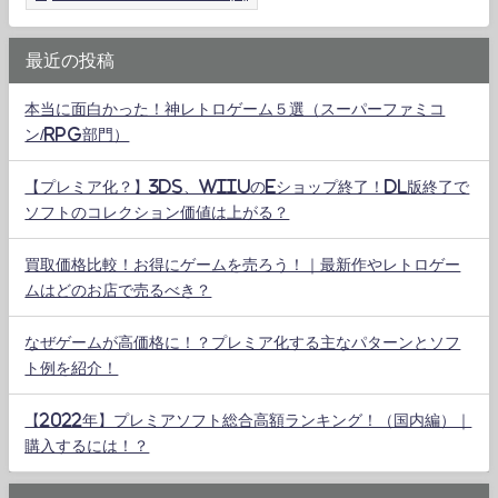
最近の投稿
本当に面白かった！神レトロゲーム５選（スーパーファミコ
ン/RPG部門）
【プレミア化？】3DS、WiiUのeショップ終了！DL版終了で
ソフトのコレクション価値は上がる？
買取価格比較！お得にゲームを売ろう！｜最新作やレトロゲー
ムはどのお店で売るべき？
なぜゲームが高価格に！？プレミア化する主なパターンとソフ
ト例を紹介！
【2022年】プレミアソフト総合高額ランキング！（国内編）｜
購入するには！？