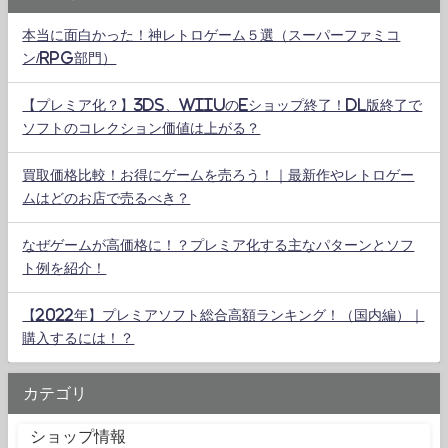
本当に面白かった！神レトロゲーム５選（スーパーファミコ
ン/RPG部門）
【プレミア化？】3DS、WiiUのeショップ終了！DL版終了で
ソフトのコレクション価値は上がる？
買取価格比較！お得にゲームを売ろう！｜最新作やレトロゲー
ムはどのお店で売るべき？
なぜゲームが高価格に！？プレミア化する主なパターンとソフ
ト例を紹介！
【2022年】プレミアソフト総合高額ランキング！（国内編）｜
購入するには！？
カテゴリ
ショップ情報