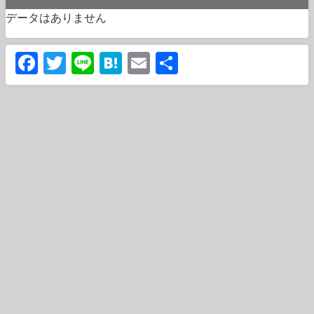
データはありません
Facebook
Twitter
Line
Hatena
Email
共
有
運営会社
利用規約
プライバシーポリシー
免責事項
Copyright (C) KIND ENTER Co.,Ltd. All Rights Reserved.