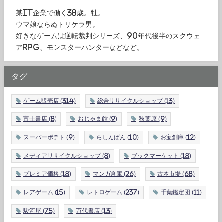
某IT企業で働く38歳。牡。
ウマ娘ならぬトリケラ男。
好きなゲームは逆転裁判シリーズ、90年代後半のスクウェ
アRPG、モンスターハンターなどなど。
タグ
ゲーム販売店
(314)
総合リサイクルショップ
(13)
富士書店
(8)
おじゃま館
(9)
秋葉原
(9)
スーパーポテト
(9)
らしんばん
(10)
お宝創庫
(12)
メディアリサイクルショップ
(8)
ブックマーケット
(18)
プレミア価格
(18)
マンガ倉庫
(26)
古本市場
(68)
レアゲーム
(15)
レトロゲーム
(237)
千葉鑑定団
(11)
駿河屋
(75)
万代書店
(13)