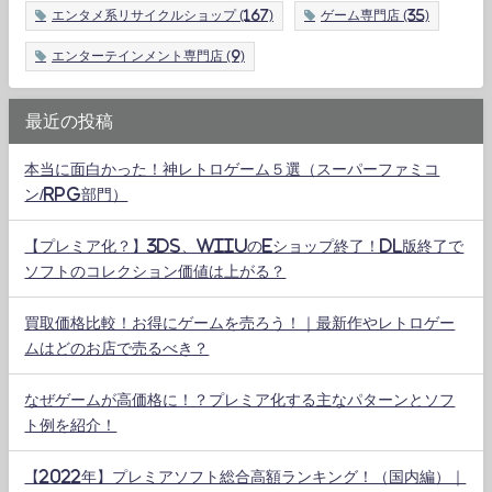
エンタメ系リサイクルショップ
(167)
ゲーム専門店
(35)
エンターテインメント専門店
(9)
最近の投稿
本当に面白かった！神レトロゲーム５選（スーパーファミコ
ン/RPG部門）
【プレミア化？】3DS、WiiUのeショップ終了！DL版終了で
ソフトのコレクション価値は上がる？
買取価格比較！お得にゲームを売ろう！｜最新作やレトロゲー
ムはどのお店で売るべき？
なぜゲームが高価格に！？プレミア化する主なパターンとソフ
ト例を紹介！
【2022年】プレミアソフト総合高額ランキング！（国内編）｜