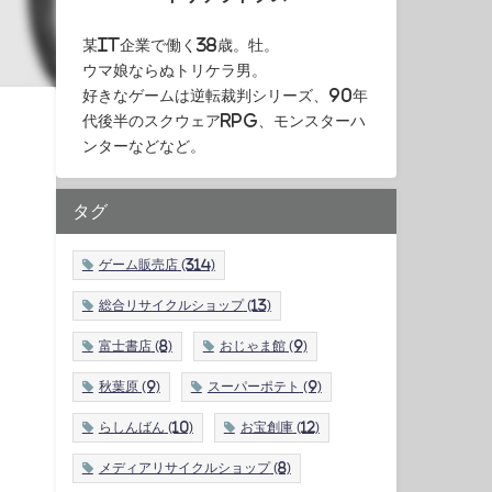
某IT企業で働く38歳。牡。
ウマ娘ならぬトリケラ男。
好きなゲームは逆転裁判シリーズ、90年
代後半のスクウェアRPG、モンスターハ
ンターなどなど。
タグ
ゲーム販売店
(314)
総合リサイクルショップ
(13)
富士書店
(8)
おじゃま館
(9)
秋葉原
(9)
スーパーポテト
(9)
らしんばん
(10)
お宝創庫
(12)
メディアリサイクルショップ
(8)