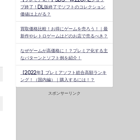
プ終了！DL版終了でソフトのコレクション
価値は上がる？
買取価格比較！お得にゲームを売ろう！｜最
新作やレトロゲームはどのお店で売るべき？
なぜゲームが高価格に！？プレミア化する主
なパターンとソフト例を紹介！
【2022年】プレミアソフト総合高額ランキ
ング！（国内編）｜購入するには！？
スポンサーリンク