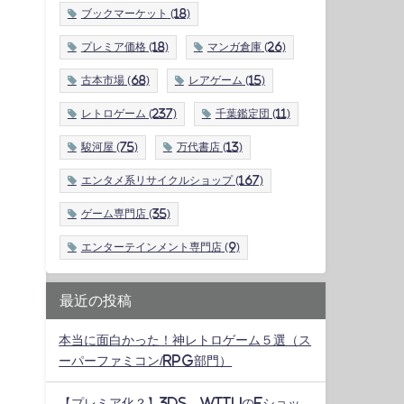
ブックマーケット
(18)
プレミア価格
(18)
マンガ倉庫
(26)
古本市場
(68)
レアゲーム
(15)
レトロゲーム
(237)
千葉鑑定団
(11)
駿河屋
(75)
万代書店
(13)
エンタメ系リサイクルショップ
(167)
ゲーム専門店
(35)
エンターテインメント専門店
(9)
最近の投稿
本当に面白かった！神レトロゲーム５選（ス
ーパーファミコン/RPG部門）
【プレミア化？】3DS、WiiUのeショッ