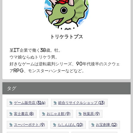
トリケラトプス
某IT企業で働く38歳。牡。
ウマ娘ならぬトリケラ男。
好きなゲームは逆転裁判シリーズ、90年代後半のスクウェ
アRPG、モンスターハンターなどなど。
タグ
ゲーム販売店
(314)
総合リサイクルショップ
(13)
富士書店
(8)
おじゃま館
(9)
秋葉原
(9)
スーパーポテト
(9)
らしんばん
(10)
お宝創庫
(12)