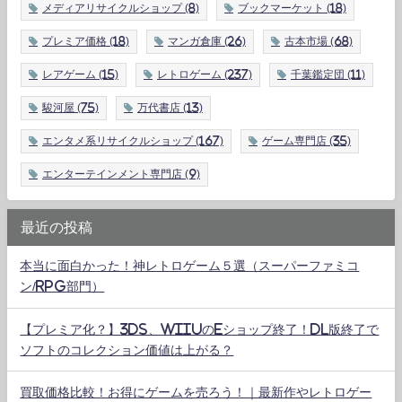
メディアリサイクルショップ
(8)
ブックマーケット
(18)
プレミア価格
(18)
マンガ倉庫
(26)
古本市場
(68)
レアゲーム
(15)
レトロゲーム
(237)
千葉鑑定団
(11)
駿河屋
(75)
万代書店
(13)
エンタメ系リサイクルショップ
(167)
ゲーム専門店
(35)
エンターテインメント専門店
(9)
最近の投稿
本当に面白かった！神レトロゲーム５選（スーパーファミコ
ン/RPG部門）
【プレミア化？】3DS、WiiUのeショップ終了！DL版終了で
ソフトのコレクション価値は上がる？
買取価格比較！お得にゲームを売ろう！｜最新作やレトロゲー